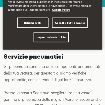
fine di inviare messaggi pubblicitari in linea con le preferenze
Contatti
manifestate dagli utenti durante la navigazione). Per avere maggiori
informazioni puoi leggere la nostra
Cookie Policy
Configuratore
Servizio pneumatici
Rifiuta tutti
Accetta tutti i cookie
Impostazioni cookie
Servizio pneumatici
Gli pneumatici sono una delle componenti fondamentali
della tua vettura: per questo ti offriamo verifiche
approfondite, consentendoti di guidare in sicurezza.
Presso la nostra Sede puoi scegliere tra una vasta
gamma di pneumatici delle migliori Marche: scopri anche