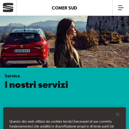
COMER SUD
Azienda
Modelli
Offerte
Service
Service
I nostri servizi
Business
Ci prendiamo cura delle tue esigenze e ti offriamo un
SEAT Usato Certificato
servizio curato nei minimi dettagli.
Questo sito web utilizza sia cookies tecnici (necessari al suo corretto
funzionamento) che analitici e di profilazione propri e di terze parti (al