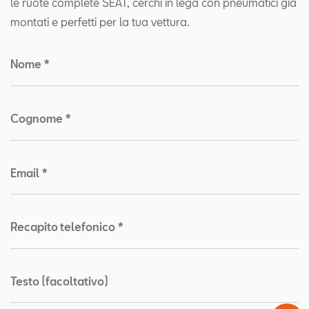
le ruote complete SEAT, cerchi in lega con pneumatici già
montati e perfetti per la tua vettura.
Nome *
Cognome *
Email *
Recapito telefonico *
Testo (facoltativo)
Test
Chiama
Informaz
WhatsA