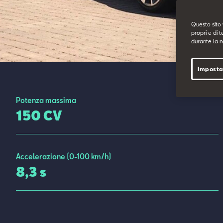
Questo sito 
propri e di t
durante la n
Imposta
Potenza massima
150 CV
Accelerazione (0-100 km/h)
8,3 s