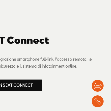
T Connect
tegrazione smartphone full-link, l'accesso remoto, le
 sicurezza e il sistema di infotainment online.
ri SEAT CONNECT
Test
Chi