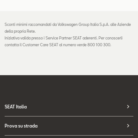
Sconti minimi raccomandati da Volkswagen Group Italia S.p.A. alle Aziende
della propria Rete.
Iniziativa valida presso i Service Partner SEAT aderenti. Per conoscerli
contatta il Customer Care SEAT al numero verde 800 100 300.
SEAT Italia
Prova su strada