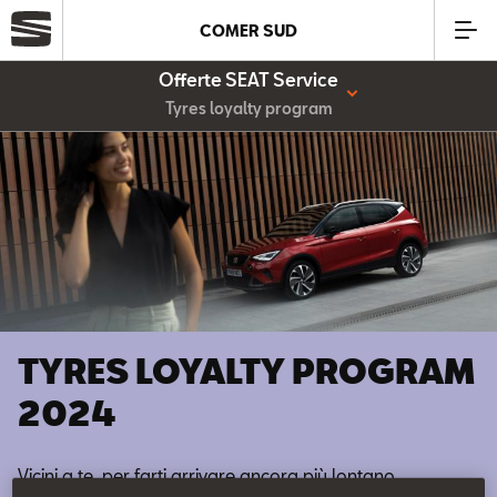
COMER SUD
Offerte SEAT Service
Azienda
Tyres loyalty program
Modelli
Offerte
Service
TYRES LOYALTY PROGRAM
Business
2024
SEAT Usato Certificato
Vicini a te, per farti arrivare ancora più lontano.