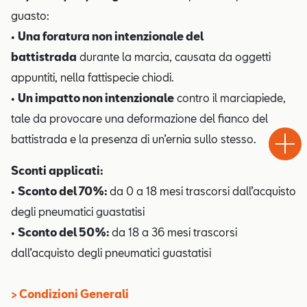
guasto:
•
Una foratura non intenzionale del
battistrada
durante la marcia, causata da oggetti
appuntiti, nella fattispecie chiodi.
•
Un impatto non intenzionale
contro il marciapiede,
Test
tale da provocare una deformazione del fianco del
Chiama
Informaz
WhatsA
Drive
battistrada e la presenza di un’ernia sullo stesso.
Sconti applicati:
•
Sconto del 70%:
da 0 a 18 mesi trascorsi dall’acquisto
degli pneumatici guastatisi
•
Sconto del 50%:
da 18 a 36 mesi trascorsi
dall’acquisto degli pneumatici guastatisi
> Condizioni Generali